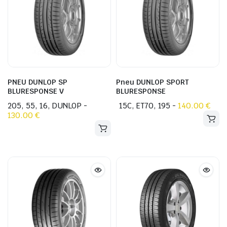
être
être
choisies
choisies
sur
sur
la
la
page
page
du
du
produit
PNEU DUNLOP SP
Pneu DUNLOP SPORT
produit
BLURESPONSE V
BLURESPONSE
205, 55, 16, DUNLOP -
Ce
15C, ET70, 195 -
Ce
140.00
€
130.00
€
produit
produit
a
a
plusieurs
plusieurs
variations.
variations.
Les
Les
options
options
peuvent
peuvent
être
être
choisies
choisies