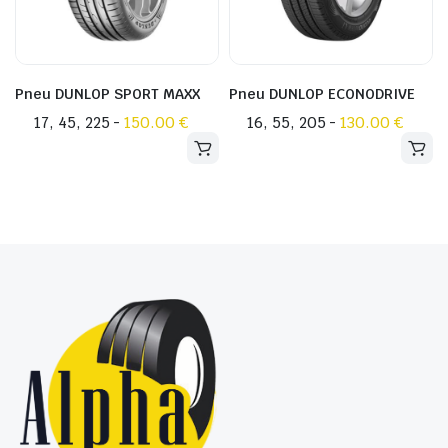
sur
sur
la
la
page
page
du
du
Pneu DUNLOP SPORT MAXX
Pneu DUNLOP ECONODRIVE
produit
produit
17, 45, 225 -
Ce
150.00
€
16, 55, 205 -
Ce
130.00
€
produit
produit
a
a
plusieurs
plusieurs
variations.
variations.
Les
Les
options
options
peuvent
peuvent
être
être
choisies
choisies
sur
sur
la
la
page
page
du
du