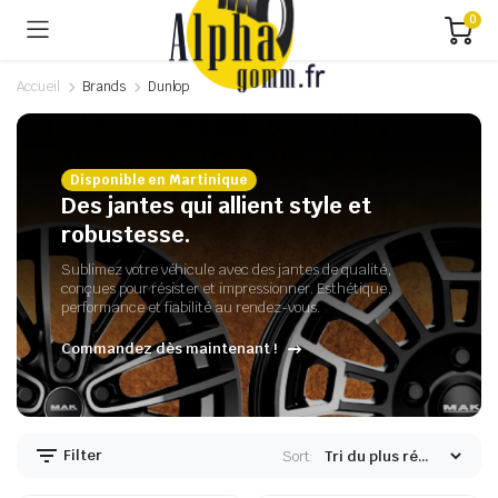
0
Accueil
Brands
Dunlop
Disponible en Martinique
Des jantes qui allient style et
robustesse.
Sublimez votre véhicule avec des jantes de qualité,
conçues pour résister et impressionner. Esthétique,
performance et fiabilité au rendez-vous.
Commandez dès maintenant !
Filter
Sort: