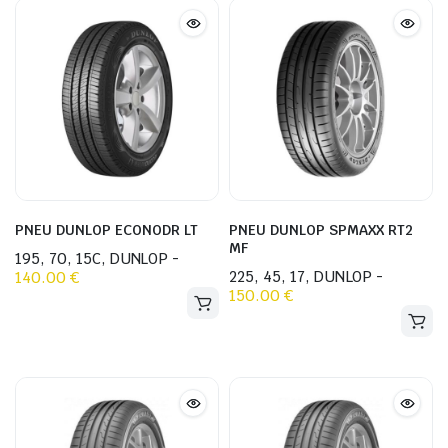
RIX
RIX
IN
AX
PNEU DUNLOP ECONODR LT
PNEU DUNLOP SPMAXX RT2
MF
195, 70, 15C, DUNLOP -
Ce
225, 45, 17, DUNLOP -
Ce
140.00
€
produit
150.00
€
produit
a
a
plusieurs
plusieurs
variations.
variations.
Les
Les
options
options
peuvent
peuvent