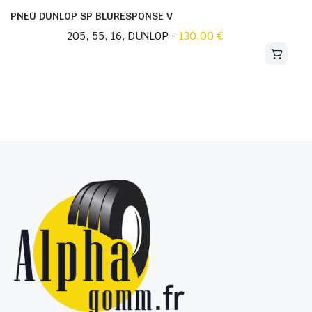
PNEU DUNLOP SP BLURESPONSE V
205, 55, 16, DUNLOP -
Ce
130.00
€
produit
a
plusieurs
variations.
Les
options
peuvent
être
choisies
sur
la
page
du
produit