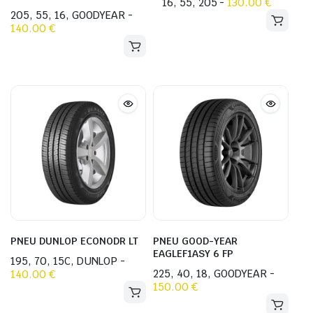
16, 55, 205 -
Ce
130.00
€
205, 55, 16, GOODYEAR -
Ce
produit
140.00
€
produit
a
a
plusieurs
plusieurs
variations.
variations.
Les
Les
options
options
peuvent
peuvent
être
être
choisies
choisies
sur
sur
la
la
page
page
du
du
produit
PNEU DUNLOP ECONODR LT
PNEU GOOD-YEAR
produit
EAGLEF1ASY 6 FP
195, 70, 15C, DUNLOP -
Ce
225, 40, 18, GOODYEAR -
Ce
140.00
€
produit
150.00
€
produit
a
a
plusieurs